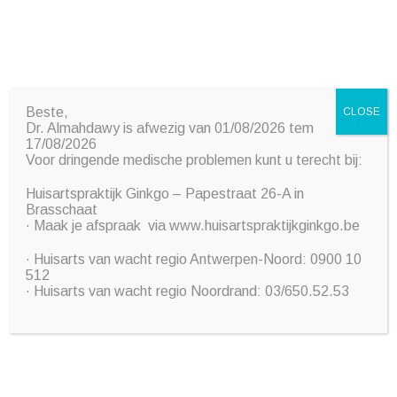
Dokter Almahdawy Hiba
Huisarts & Esthetisch arts
Beste,
CLOSE
Dr. Almahdawy is afwezig van 01/08/2026 tem
17/08/2026
Voor dringende medische problemen kunt u terecht bij:
Huisartspraktijk Ginkgo – Papestraat 26-A in
Brasschaat
· Maak je afspraak via www.huisartspraktijkginkgo.be
· Huisarts van wacht regio Antwerpen-Noord: 0900 10
512
· Huisarts van wacht regio Noordrand: 03/650.52.53