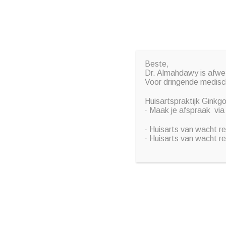
Bredabaan 65, 2930 Brasschaat
Dokter Almahda
Huisarts & Esthetisch arts
Beste,
Dr. Almahdawy is afwe
Voor dringende medisch
MailPoet Page
Huisartspraktijk Ginkg
· Maak je afspraak via
· Huisarts van wacht 
· Huisarts van wacht r
22 november 2021
by
admin
[mailpoet_page]