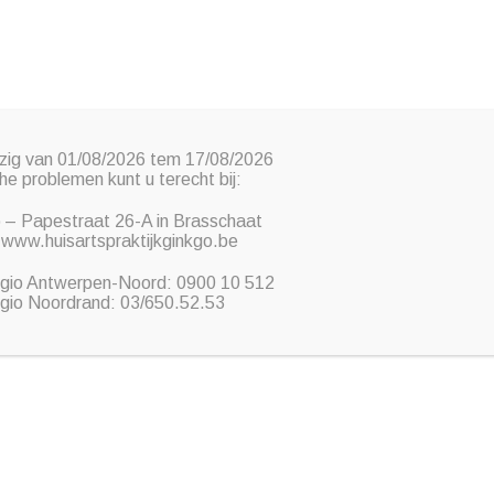
Telefoon:
+ 32 3 369 69 17
Mail:
info@hapraktijk.be
wy Hiba
zig van 01/08/2026 tem 17/08/2026
e problemen kunt u terecht bij:
o – Papestraat 26-A in Brasschaat
 www.huisartspraktijkginkgo.be
WELKOM
ESTHETISCH
AFSPRAAK MAKEN
regio Antwerpen-Noord: 0900 10 512
egio Noordrand: 03/650.52.53